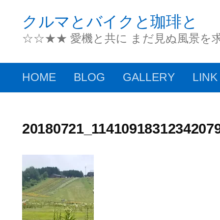
コ
クルマとバイクと珈琲と
ン
☆☆★★ 愛機と共に まだ見ぬ風景を
テ
ン
HOME
BLOG
GALLERY
LINK
ツ
へ
ス
20180721_1141091831234207
キ
ッ
プ