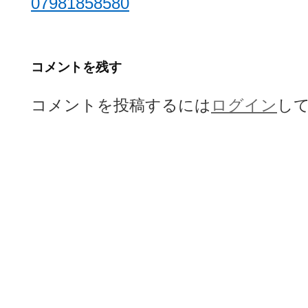
ナ
07981858580
ビ
ゲ
コメントを残す
ー
コメントを投稿するには
ログイン
し
シ
ョ
ン