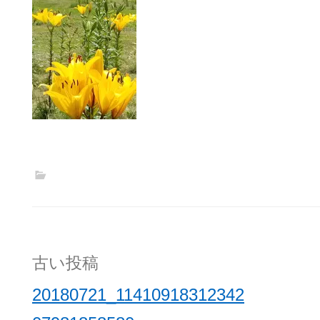
投
古い投稿
稿
20180721_11410918312342