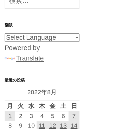
索:
翻訳
Powered by
Translate
最近の投稿
2022年8月
月
火
水
木
金
土
日
1
2
3
4
5
6
7
8
9
10
11
12
13
14