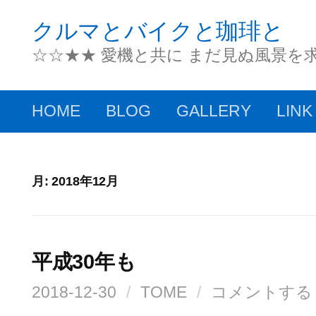
コ
クルマとバイクと珈琲と
ン
☆☆★★ 愛機と共に まだ見ぬ風景を
テ
ン
HOME
BLOG
GALLERY
LINK
ツ
へ
ス
月:
2018年12月
キ
ッ
平成30年も
プ
2018-12-30
/
TOME
/
コメントする