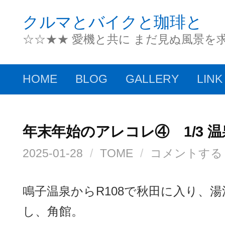
コ
クルマとバイクと珈琲と
ン
☆☆★★ 愛機と共に まだ見ぬ風景を
テ
ン
HOME
BLOG
GALLERY
LINK
ツ
へ
ス
年末年始のアレコレ④ 1/3 温
キ
2025-01-28
/
TOME
/
コメントする
ッ
プ
鳴子温泉からR108で秋田に入り、
し、角館。