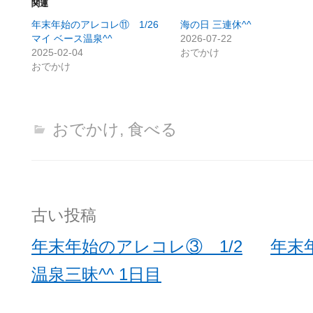
関連
年末年始のアレコレ⑪ 1/26
海の日 三連休^^
マイ ベース温泉^^
2026-07-22
2025-02-04
おでかけ
おでかけ
おでかけ
,
食べる
投
古い投稿
稿
年末年始のアレコレ③ 1/2
年末
ナ
温泉三昧^^ 1日目
ビ