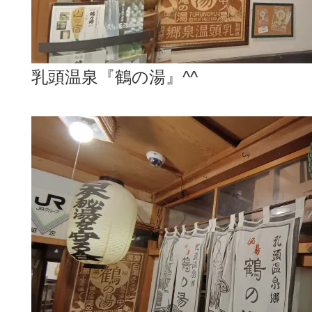
乳頭温泉『鶴の湯』^^