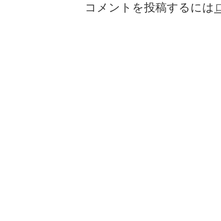
コメントを投稿するには
ー
シ
ョ
ン