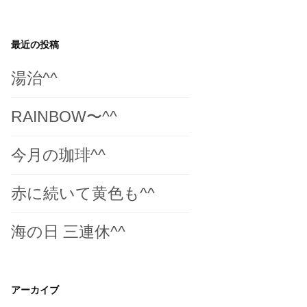
最近の投稿
湯治^^
RAINBOW〜^^
今月の珈琲^^
赤に続いて黄色も^^
海の日 三連休^^
アーカイブ