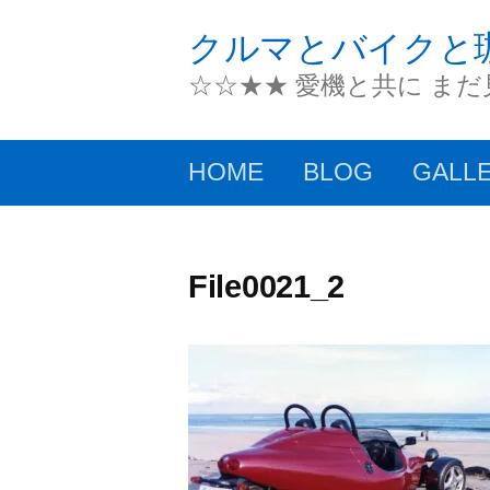
コ
クルマとバイクと
ン
☆☆★★ 愛機と共に ま
テ
ン
HOME
BLOG
GALL
ツ
へ
ス
File0021_2
キ
ッ
プ