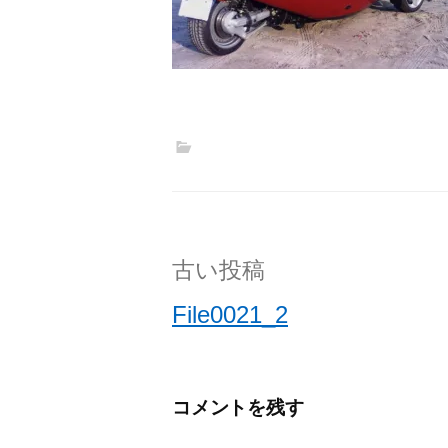
投
古い投稿
稿
File0021_2
ナ
ビ
コメントを残す
ゲ