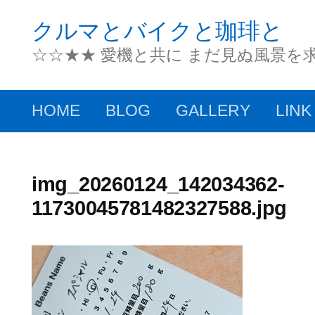
コ
クルマとバイクと珈琲と
ン
☆☆★★ 愛機と共に まだ見ぬ風景を
テ
ン
HOME
BLOG
GALLERY
LINK
ツ
へ
ス
img_20260124_142034362-
11730045781482327588.jpg
キ
ッ
プ