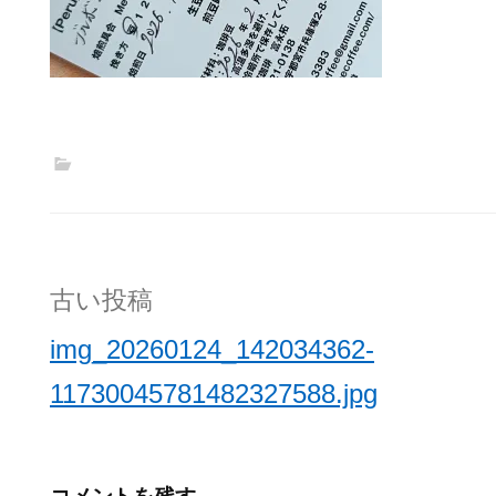
投
古い投稿
稿
img_20260124_142034362-
ナ
11730045781482327588.jpg
ビ
ゲ