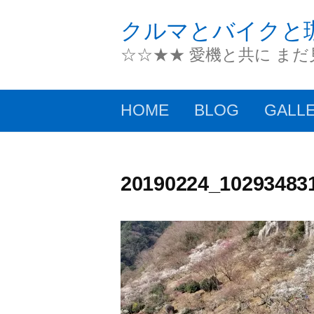
コ
クルマとバイクと
ン
☆☆★★ 愛機と共に ま
テ
ン
HOME
BLOG
GALL
ツ
へ
ス
20190224_102934831
キ
ッ
プ