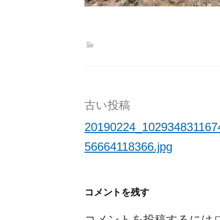
投
古い投稿
稿
20190224_102934831167
ナ
56664118366.jpg
ビ
ゲ
コメントを残す
ー
コメントを投稿するには