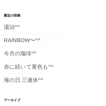
最近の投稿
湯治^^
RAINBOW〜^^
今月の珈琲^^
赤に続いて黄色も^^
海の日 三連休^^
アーカイブ