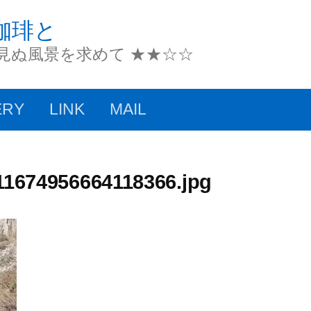
珈琲と
だ見ぬ風景を求めて ★★☆☆
ERY
LINK
MAIL
1674956664118366.jpg