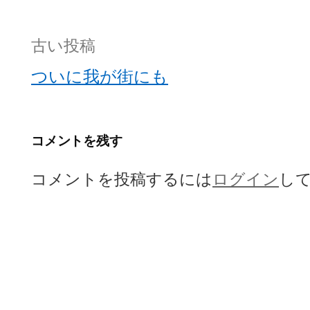
投
古い投稿
稿
ついに我が街にも
ナ
ビ
コメントを残す
ゲ
コメントを投稿するには
ログイン
し
ー
シ
ョ
ン