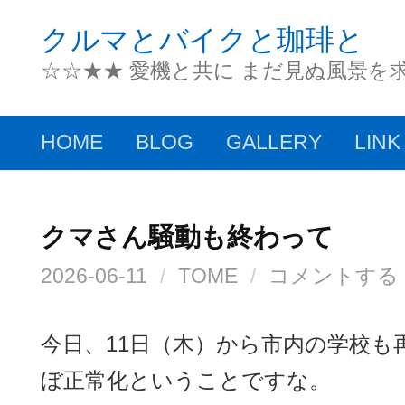
コ
クルマとバイクと珈琲と
ン
☆☆★★ 愛機と共に まだ見ぬ風景を
テ
ン
HOME
BLOG
GALLERY
LINK
ツ
へ
ス
クマさん騒動も終わって
キ
2026-06-11
/
TOME
/
コメントする
ッ
プ
今日、11日（木）から市内の学校も
ぼ正常化ということですな。