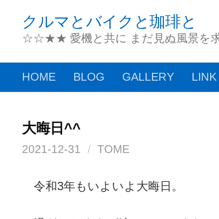
コ
クルマとバイクと珈琲と
ン
☆☆★★ 愛機と共に まだ見ぬ風景を
テ
ン
HOME
BLOG
GALLERY
LINK
ツ
へ
ス
大晦日^^
キ
2021-12-31
/
TOME
ッ
プ
令和3年もいよいよ大晦日。