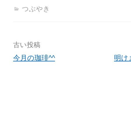
つぶやき
投
古い投稿
稿
今月の珈琲^^
明け
ナ
ビ
ゲ
ー
シ
ョ