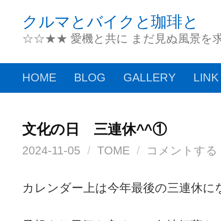
コ
クルマとバイクと珈琲と
ン
☆☆★★ 愛機と共に まだ見ぬ風景を
テ
ン
HOME
BLOG
GALLERY
LINK
ツ
へ
ス
文化の日 三連休^^①
キ
2024-11-05
/
TOME
/
コメントする
ッ
プ
カレンダー上は今年最後の三連休に