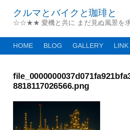
コ
クルマとバイクと珈琲と
ン
☆☆★★ 愛機と共に まだ見ぬ風景を
テ
ン
HOME
BLOG
GALLERY
LINK
ツ
へ
ス
file_0000000037d071fa921bfa
8818117026566.png
キ
ッ
プ