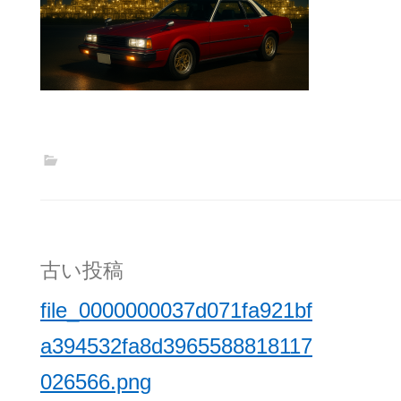
投
古い投稿
稿
file_0000000037d071fa921bf
ナ
a394532fa8d3965588818117
ビ
026566.png