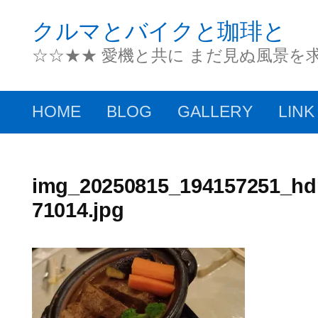
コ
クルマとバイクと珈琲と
ン
☆☆★★ 愛機と共に まだ見ぬ風景を
テ
ン
HOME
BLOG
GALLERY
LINK
ツ
へ
ス
img_20250815_194157251_hd
71014.jpg
キ
ッ
プ