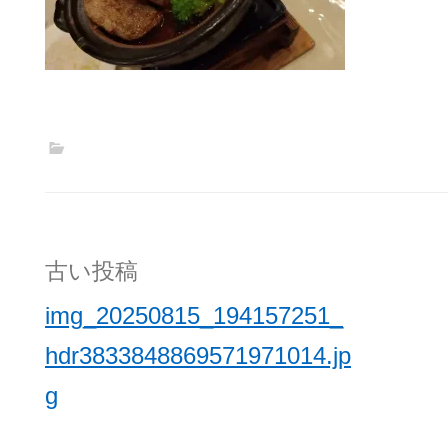
投
古い投稿
稿
img_20250815_194157251_
ナ
hdr3833848869571971014.jp
ビ
g
ゲ