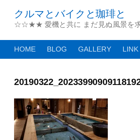
コ
クルマとバイクと珈琲と
ン
☆☆★★ 愛機と共に まだ見ぬ風景を
テ
ン
HOME
BLOG
GALLERY
LINK
ツ
へ
ス
20190322_20233990909118192
キ
ッ
プ