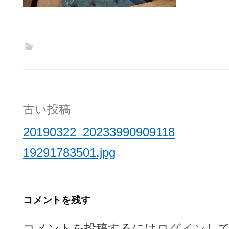
投
古い投稿
稿
20190322_20233990909118
ナ
19291783501.jpg
ビ
ゲ
コメントを残す
ー
コメントを投稿するには
ログイン
し