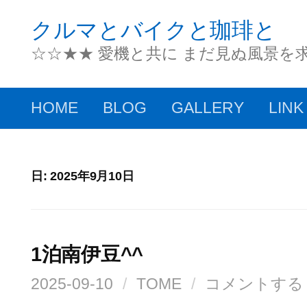
コ
クルマとバイクと珈琲と
ン
☆☆★★ 愛機と共に まだ見ぬ風景を
テ
ン
HOME
BLOG
GALLERY
LINK
ツ
へ
ス
日:
2025年9月10日
キ
ッ
1泊南伊豆^^
プ
2025-09-10
/
TOME
/
コメントする