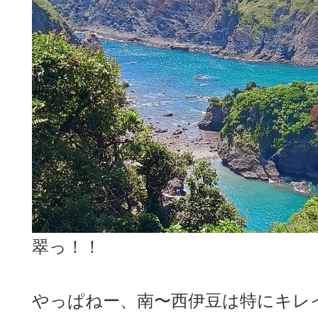
翠っ！！
やっぱねー、南〜西伊豆は特にキレ